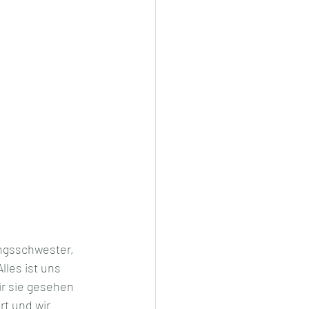
ngsschwester, 
lles ist uns 
ir sie gesehen 
t und wir 