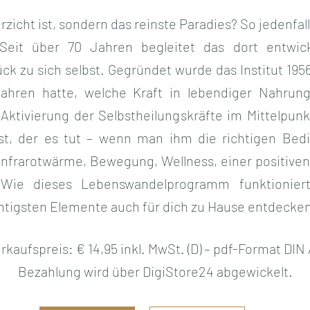
icht ist, sondern das reinste Paradies? So jedenfall
. Seit über 70 Jahren begleitet das dort entwi
k zu sich selbst. Gegründet wurde das Institut 195
ahren hatte, welche Kraft in lebendiger Nahrung
 Aktivierung der Selbstheilungskräfte im Mittelpunkt
bst, der es tut – wenn man ihm die richtigen Bed
Infrarotwärme, Bewegung, Wellness, einer positive
. Wie dieses Lebenswandelprogramm funktionie
htigsten Elemente auch für dich zu Hause entdecken
kaufspreis: € 14,95 inkl. MwSt. (D) – pdf-Format DIN 
Bezahlung wird über DigiStore24 abgewickelt.