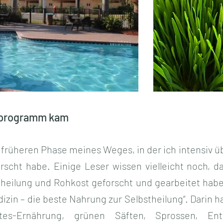
lprogramm kam
früheren Phase meines Weges, in der ich intensiv ü
scht habe. Einige Leser wissen vielleicht noch, da
theilung und Rohkost geforscht und gearbeitet hab
izin – die beste Nahrung zur Selbstheilung“. Darin 
es-Ernährung, grünen Säften, Sprossen, Ent