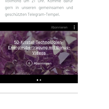
Vollmond um 21 Uhr. Komme dafür
gern in unseren gemeinsamen und
geschützten Telegram-Tempel.
Abonnieren
5D-Kristall-Technologien-
Energieübertragung mit Bonus-
Videos
Abonnieren
€