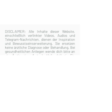
DISCLAIMER:
Alle Inhalte dieser Website,
einschließlich verlinkter Videos, Audios und
Telegram-Nachrichten, dienen der Inspiration
und Bewusstseinserweiterung. Sie ersetzen
keine ärztliche Diagnose oder Behandlung. Bei
gesundheitlichen Anliegen wende dich bitte an
eine Ärztin, einen Arzt oder Heilpraktikerin. Die
Nutzung aller Angebote erfolgt in eigener
Verantwortung und im Vertrauen auf deine
innere Führung.
Heike Michaelsen Kosmische
Univerisät © 2026
Impressum & Kontakt
Hilfe & FAQ
Datenschutz
Nutzungbedingungen