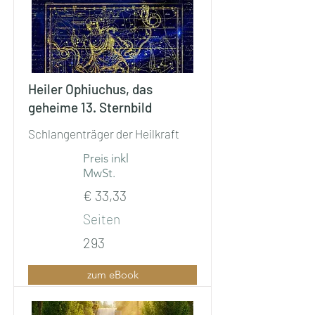
Heiler Ophiuchus, das
geheime 13. Sternbild
Schlangenträger der Heilkraft
Preis inkl
MwSt.
€ 33,33
Seiten
293
zum eBook