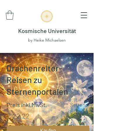
Kosmische Universität
by Heike Michaelsen
Drachenreiter-
Reisen zu
Sternenportalen
Preis inkl.MwSt.
Seiten:
€ 22,22
98
Kaufen