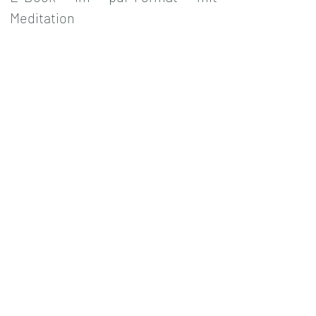
Meditation
Preis: €22,22 in D inkl. MwSt. 
andere Länder können 
abweichen. 
Bezahlung über DigiStore24.
Autor:in