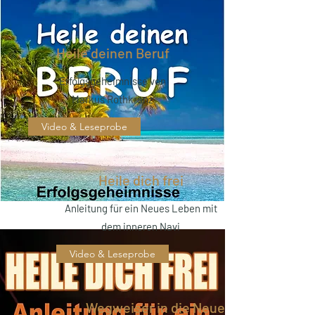
Heile deinen Beruf
Erfolgsgeheimnisse von
Markus Rothkranz
Video & Leseprobe
Heile dich frei
Anleitung für ein Neues Leben mit
dem inneren Navi
Video & Leseprobe
Wegweiser in die Neue Zeit