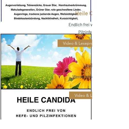
Heile Candida
Endlich frei von Hefe- und
Pilzinfektionen
Video & Leseprobe
Heile dich selbst
Werde wieder jung, sexy und vö
Video & Leseprobe