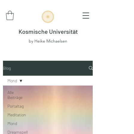
Kosmische Universität
by Heike Michaelsen
Blog
Mond
Alle
Beiträge
Portaltag
Meditation
Mond
Dreamspell