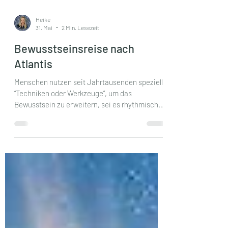
Heike
31. Mai
2 Min. Lesezeit
Bewusstseinsreise nach
Atlantis
Menschen nutzen seit Jahrtausenden spezielle
“Techniken oder Werkzeuge”, um das
Bewusstsein zu erweitern, sei es rhythmische
Musik, schamanische Trommeln, Gesänge,
tranceartige Musik, Licht, Klang, symbolische
Bilder, Rituale, Meditation, Wiederholung,
Atem, Geschichten oder heilige Tempelräume.
Dadurch kann das Gehirn in einen anderen
Wahrnehmungs- und Erlebniszustand
kommen, so dass sich das Bewusstsein für
andere Seins-Ebenen, Dimensionen oder