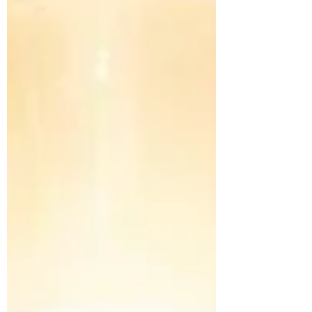
stand barfuß auf einem Rebounder in Florida,
umgeben von Palmen, Weizengrassaft,
Kristallwa