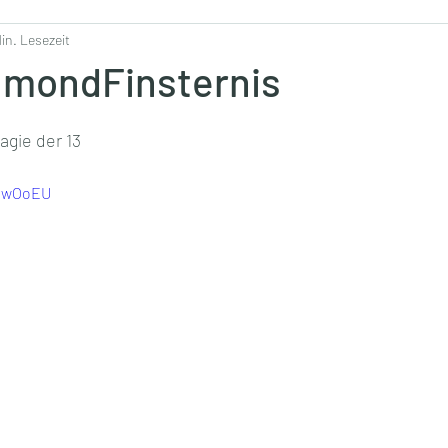
Min. Lesezeit
lmondFinsternis
agie der 13
eEwOoEU