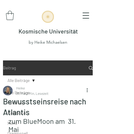
Kosmische Universität
by Heike Michaelsen
Beitrag
Alle Beiträge
Heike
Alle Beiträge
31. Mai
2 Min. Lesezeit
Bewusstseinsreise nach
Portaltag
Atlantis
Meditation
zum BlueMoon am  31. 
Mond
Mai
Dreamspell