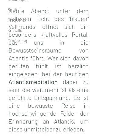
Spirit
Heute Abend, unter dem 
seltenen Licht des "blauen" 
Frequenz
Vollmonds, öffnet sich ein 
Kristalle
besonders kraftvolles Portal, 
Ernährung
das uns in die 
Bewusstseinsräume von 
Atlantis führt. Wer sich davon 
gerufen fühlt ist herzlich 
eingeladen, bei der heutigen 
Atlantismeditation
 dabei zu 
sein, die weit mehr ist als eine 
geführte Entspannung. Es ist 
eine bewusste Reise in 
hochschwingende Felder der 
Erinnerung an Atlantis, um 
diese unmittelbar zu erleben.