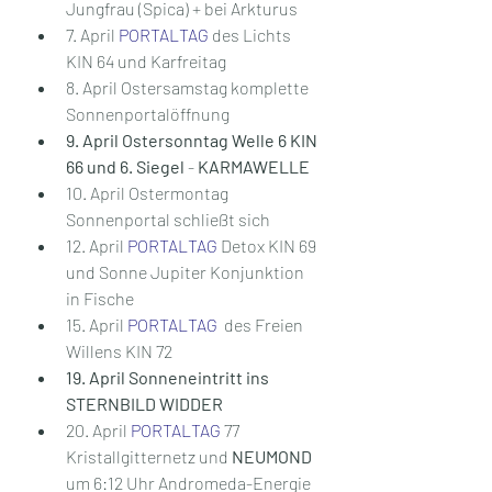
Jungfrau (Spica) + bei Arkturus
7. April 
PORTALTAG
 des Lichts 
KIN 64 und Karfreitag
8. April Ostersamstag komplette 
Sonnenportalöffnung
9. April Ostersonntag Welle 6 KIN 
66 und 6. Siegel
 - 
KARMAWELLE
10. April Ostermontag 
Sonnenportal schließt sich
12. April 
PORTALTAG 
Detox KIN 69 
und Sonne Jupiter Konjunktion 
in Fische
15. April 
PORTALTAG
  des Freien 
Willens KIN 72
19. April Sonneneintritt ins 
STERNBILD WIDDER
20. April 
PORTALTAG
 77 
Kristallgitternetz und 
NEUMOND
um 6:12 Uhr Andromeda-Energie