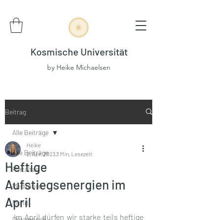
Kosmische Universität
by Heike Michaelsen
Beitrag
Alle Beiträge
Heike
Alle Beiträge
2. Apr. 2023
3 Min. Lesezeit
Heftige
Portaltag
Aufstiegsenergien im
Meditation
April
Mond
Im April dürfen wir starke teils heftige 
Dreamspell