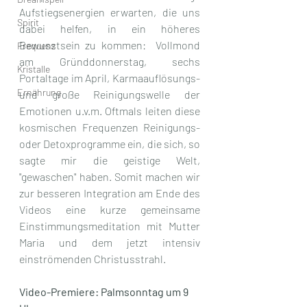
Aufstiegsenergien erwarten, die uns 
Spirit
dabei helfen, in ein höheres 
Bewusstsein zu kommen:  Vollmond 
Frequenz
am Gründdonnerstag, sechs 
Kristalle
Portaltage im April, Karmaauflösungs- 
Ernährung
und große Reinigungswelle der 
Emotionen u.v.m. Oftmals leiten diese 
kosmischen Frequenzen Reinigungs- 
oder Detoxprogramme ein, die sich, so 
sagte mir die geistige Welt, 
"gewaschen" haben. Somit machen wir 
zur besseren Integration am Ende des 
Videos eine kurze gemeinsame 
Einstimmungsmeditation mit Mutter 
Maria und dem jetzt intensiv 
einströmenden Christusstrahl. 
Video-Premiere: Palmsonntag um 9 