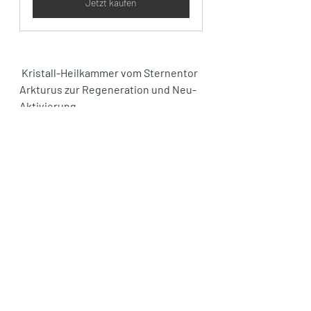
Jetzt kaufen
 Kristall-Heilkammer vom Sternentor 
Arkturus zur Regeneration und Neu-
Aktivierung 
In dieser Meditation reisen wir mit den 
Drachen zum Sternentor Arkturus, 
das ein Portal zu anderen 
Dimensionen ist. In einer Art 
hochschwingendem Heilkammer 
dürfen wir uns auf eine Kristall-
Heilliege legen, um unser gesamtes 
System und den Lichtkörper mit 
hohen Heilfrequenzen fluten zu 
lassen.