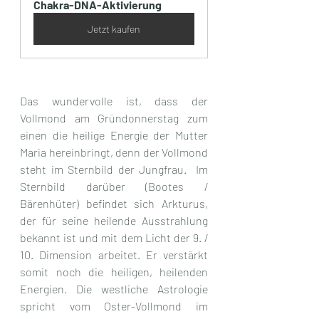
Chakra-DNA-Aktivierung
Jetzt kaufen
Das wundervolle ist, dass der 
Vollmond am Gründonnerstag zum 
einen die heilige Energie der Mutter 
Maria hereinbringt, denn der Vollmond 
steht im Sternbild der Jungfrau.  Im 
Sternbild darüber (Bootes / 
Bärenhüter) befindet sich Arkturus, 
der für seine heilende Ausstrahlung 
bekannt ist und mit dem Licht der 9. / 
10. Dimension arbeitet. Er verstärkt 
somit noch die heiligen, heilenden 
Energien. Die westliche Astrologie 
spricht vom Oster-Vollmond im 