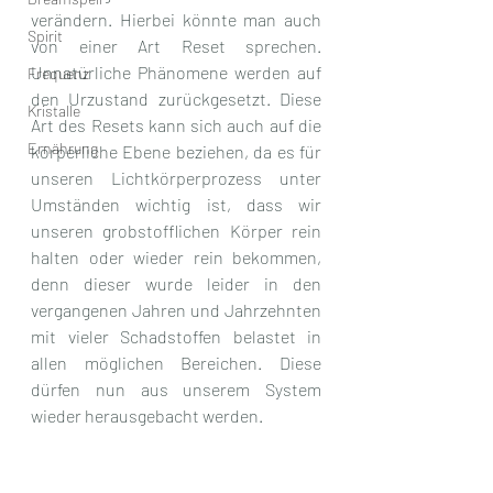
verändern. Hierbei könnte man auch 
Spirit
von einer Art Reset sprechen. 
Unnatürliche Phänomene werden auf 
Frequenz
den Urzustand zurückgesetzt. Diese 
Kristalle
Art des Resets kann sich auch auf die 
Ernährung
körperliche Ebene beziehen, da es für 
unseren Lichtkörperprozess unter 
Umständen wichtig ist, dass wir 
unseren grobstofflichen Körper rein 
halten oder wieder rein bekommen, 
denn dieser wurde leider in den 
vergangenen Jahren und Jahrzehnten 
mit vieler Schadstoffen belastet in 
allen möglichen Bereichen. Diese 
dürfen nun aus unserem System 
wieder herausgebacht werden.