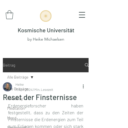
Kosmische Universität
by Heike Michaelsen
Beitrag
Alle Beiträge
Heike
Alle Beiträge
7. Apr. 2024
1 Min. Lesezeit
Reset der Finsternisse
Portaltag
Erdenergieforscher haben 
Meditation
festgestellt, dass zu den Zeiten der 
Mond
Finsternisse die Erdenergien zum Teil 
zum Erliegen kommen oder sich stark 
Dreamspell