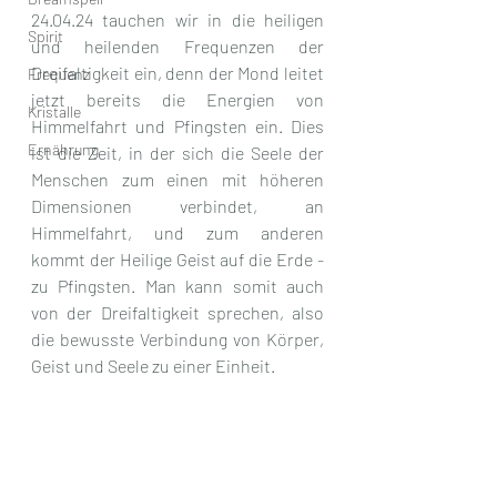
24.04.24 tauchen wir in die heiligen 
Spirit
und heilenden Frequenzen der 
Dreifaltigkeit ein, denn der Mond leitet 
Frequenz
jetzt bereits die Energien von 
Kristalle
Himmelfahrt und Pfingsten ein. Dies 
Ernährung
ist die Zeit, in der sich die Seele der 
Menschen zum einen mit höheren 
Dimensionen verbindet, an 
Himmelfahrt, und zum anderen 
kommt der Heilige Geist auf die Erde - 
zu Pfingsten. Man kann somit auch 
von der Dreifaltigkeit sprechen, also 
die bewusste Verbindung von Körper, 
Geist und Seele zu einer Einheit.