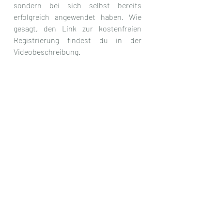
sondern bei sich selbst bereits 
erfolgreich angewendet haben. Wie 
gesagt, den Link zur kostenfreien 
Registrierung findest du in der 
Videobeschreibung.
Und jetzt freue ich mich auf alle, die 
beim Aufbau dieser neuen 
ganzheitlichen und 
eigenverantwortlichen 
Gesundheitssysteme mit dabei sind.
Hier geht es zum Detox-Kurs mit 
Telegramgruppe (klick)