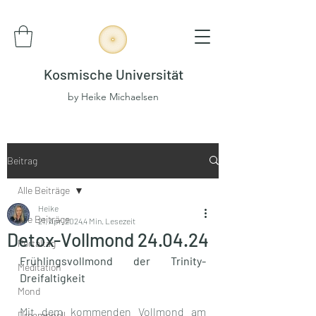
Kosmische Universität
by Heike Michaelsen
Beitrag
Alle Beiträge
Heike
Alle Beiträge
21. Apr. 2024
4 Min. Lesezeit
Detox-Vollmond 24.04.24
Portaltag
Frühlingsvollmond der Trinity-
Meditation
Dreifaltigkeit
Mond
Mit dem kommenden Vollmond am 
Dreamspell