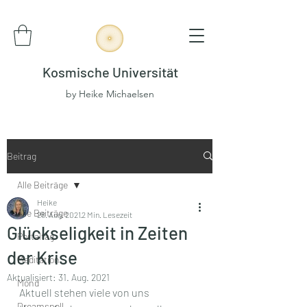
Kosmische Universität
by Heike Michaelsen
Beitrag
Alle Beiträge
Heike
Alle Beiträge
28. Aug. 2021
2 Min. Lesezeit
Glückseligkeit in Zeiten
Portaltag
der Krise
Meditation
Aktualisiert:
31. Aug. 2021
Mond
Aktuell stehen viele von uns 
Dreamspell