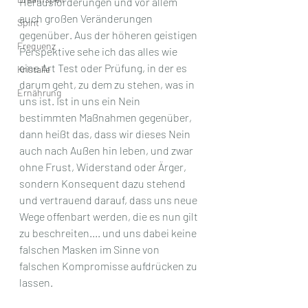
Herausforderungen und vor allem 
auch großen Veränderungen 
Spirit
gegenüber. Aus der höheren geistigen 
Frequenz
Perspektive sehe ich das alles wie 
eine Art Test oder Prüfung, in der es 
Kristalle
darum geht, zu dem zu stehen, was in 
Ernährung
uns ist. Ist in uns ein Nein 
bestimmten Maßnahmen gegenüber, 
dann heißt das, dass wir dieses Nein 
auch nach Außen hin leben, und zwar 
ohne Frust, Widerstand oder Ärger, 
sondern Konsequent dazu stehend 
und vertrauend darauf, dass uns neue 
Wege offenbart werden, die es nun gilt 
zu beschreiten.... und uns dabei keine  
falschen Masken im Sinne von 
falschen Kompromisse aufdrücken zu 
lassen.