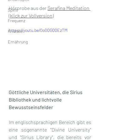
Hörprobe aus der 
Serafina Meditation 
Spirit
(klick zur Vollversion)
Frequenz
https://youtu.be/0o0QGQQEzTM
Kristalle
Ernährung
Göttliche Universitäten, die Sirius 
Bibliothek und lichtvolle 
Bewusstseinsfelder
Im englischsprachigen Bereich gibt es 
eine sogenannte "Divine University"  
und "Sirius Library", die bereits vor 