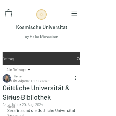
Kosmische Universität
by Heike Michaelsen
Beitrag
Alle Beiträge
Heike
Alle Beiträge
22. Aug. 2021
1 Min. Lesezeit
Göttliche Universität &
Portaltag
Sirius Bibliothek
Meditation
Aktualisiert:
20. Aug. 2024
Mond
Serafina und die Göttliche Universität
Dreamspell