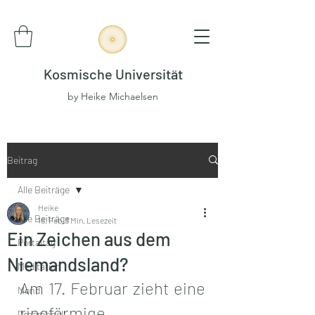
Kosmische Universität
by Heike Michaelsen
Beitrag
Alle Beiträge
Heike
Alle Beiträge
16. Feb.
3 Min. Lesezeit
Ein Zeichen aus dem
Portaltag
Niemandsland?
Meditation
Am 17. Februar zieht eine 
Mond
ringförmige 
Dreamspell