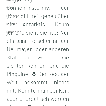
Sonnenfinsternis, der 
Spirit
„Ring of Fire“, genau über 
Frequenz
die Antarktis. Kaum 
Kristalle
jemand sieht sie live: Nur 
Ernährung
ein paar Forscher an der 
Neumayer- oder anderen 
Stationen werden sie 
sichten können, und die 
Pinguine. 🐧 Der Rest der 
Welt bekommt nichts 
mit. Könnte man denken, 
aber energetisch werden 