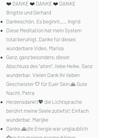
❤️ DANKE ❤️ DANKE ❤️ DANKE
Brigitte und Gerhard
Dankeschön. Es beginnt….. Ingrid
Diese Meditation hat mein System
total beruhigt. Danke für dieses
wunderbare Video. Marisa
Ganz, ganz besonders, dieser
Abschluss des "alten", liebe Heike. Ganz
wunderbar. Vielen Dank Ihr lieben
Geschwister 🤍 für Euer Sein 🙏 Gute
Nacht, Petra
Herzensdank!!💖 die Lichtsprache
berührt meine Seele zutiefst! Einfach
wunderbar. Marijke
Danke,🙏die Energie war unglaublich
🦅es hat meinen ganzen Körper