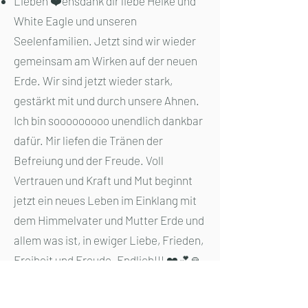
Lieben ❤️ensdank dir liebe Heike und
White Eagle und unseren
Seelenfamilien. Jetzt sind wir wieder
gemeinsam am Wirken auf der neuen
Erde. Wir sind jetzt wieder stark,
gestärkt mit und durch unsere Ahnen.
Ich bin sooooooooo unendlich dankbar
dafür. Mir liefen die Tränen der
Befreiung und der Freude. Voll
Vertrauen und Kraft und Mut beginnt
jetzt ein neues Leben im Einklang mit
dem Himmelvater und Mutter Erde und
allem was ist, in ewiger Liebe, Frieden,
Freiheit und Freude. Endlich!!! ❤️💕🙏
Danke, danke, danke liebste
Seelenschwester Heike, Renate