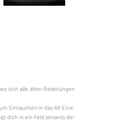
 Erbe"" is not playable
Video "Urquellenklang der Kristall-Alchemie" is not playable
n" is not playable
 wo sich alle alten Belastungen
um Eintauchen in das All-Eine,
 dich in ein Feld jenseits der