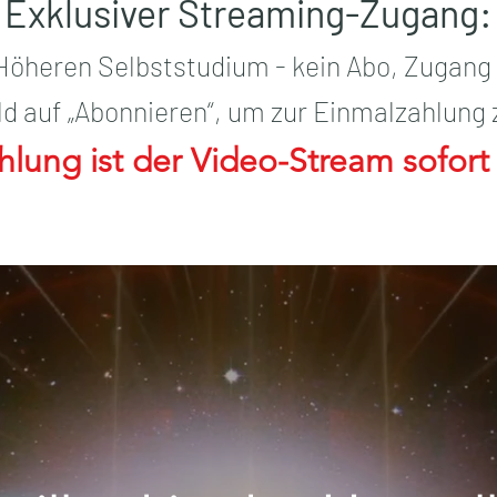
Exklusiver Streaming-Zugang
:
öheren Selbststudium - kein Abo, Zugang 
ild auf „Abonnieren“, um zur Einmalzahlung 
hlung ist der Video-Stream sofort h