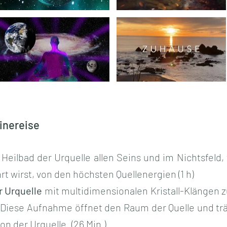
Video "Heilbad in der Urquelle" is not playable
Video "Ahnen-Affirmationen "Ich empfange mein
 Erde" is not playable
Video "Anleitung-Lichtkörper-Reinigung + Seelenfülle durch Lemurische Heilungs- und Astralreise
Video "Willkommen Zuhause" is not playable
linereise
 Heilbad der Urquelle allen Seins und im Nichtsfeld,
 wirst, von den höchsten Quellenergien (1 h)
 Urquelle
mit multidimensionalen Kristall-Klängen z
iese Aufnahme öffnet den Raum der Quelle und trägt
on der Urquelle. (26 Min.)