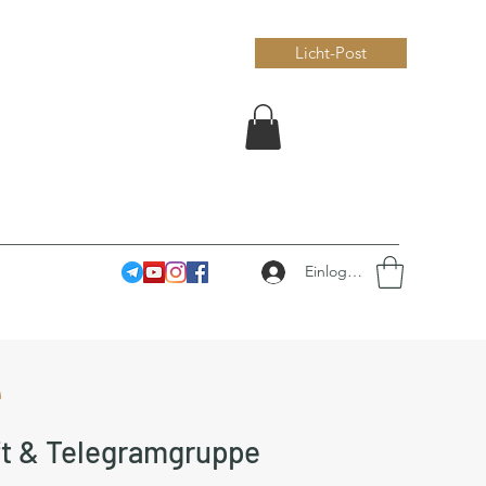
Licht-Post
Einloggen
e
aft & Telegramgruppe