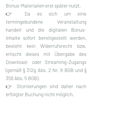
Bonus-Materialien erst später nutzt.
👉 Da es sich um eine
termingebundene Veranstaltung
handelt und die digitalen Bonus-
Inhalte sofort bereitgestellt werden,
besteht kein Widerrufsrecht bzw.
erlischt dieses mit Übergabe des
Download- oder Streaming-Zugangs
(gemäß § 312g Abs. 2 Nr. 9 BGB und §
356 Abs. 5 BGB).
👉 Stornierungen sind daher nach
erfolgter Buchung nicht möglich.
👉 Download-Links stehen 7 Tage zur
Verfügung und müssen in dieser Zeit
eigenständig auf dem eigenen Gerät
gesichert werden.