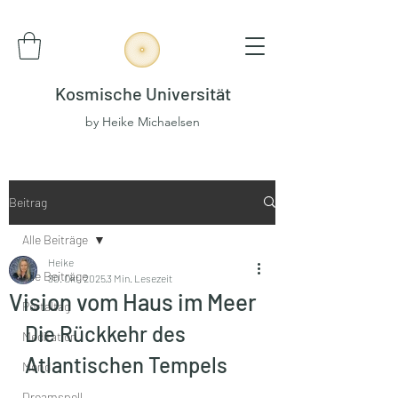
Kosmische Universität
by Heike Michaelsen
Beitrag
Alle Beiträge
Heike
Alle Beiträge
30. Okt. 2025
3 Min. Lesezeit
Vision vom Haus im Meer
Portaltag
Die Rückkehr des 
Meditation
Atlantischen Tempels
Mond
Dreamspell