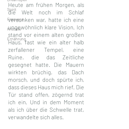
Heute am frühen Morgen, als 
Spirit
die Welt noch im Schlaf 
versunken war, hatte ich eine 
Frequenz
ungewöhnlich klare Vision. Ich 
Kristalle
stand vor einem alten großen 
Ernährung
Haus, fast wie ein alter halb 
zerfallener Tempel, eine 
Ruine, die das Zeitliche 
gesegnet hatte. Die Mauern 
wirkten brüchig, das Dach 
morsch, und doch spürte ich, 
dass dieses Haus mich rief. Die 
Tür stand offen, zögernd trat 
ich ein. Und in dem Moment 
als ich über die Schwelle trat, 
verwandelte sich alles.