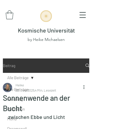
Kosmische Universität
by Heike Michaelsen
Beitrag
Alle Beiträge
Heike
Alle Beiträge
22. Juni 2025
4 Min. Lesezeit
Sonnenwende an der
Portaltag
Bucht
Meditation
zwischen Ebbe und Licht
Mond
Dreamspell