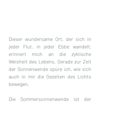
Dieser wundersame Ort, der sich in 
jeder Flut, in jeder Ebbe wandelt, 
erinnert mich an die zyklische 
Weisheit des Lebens. Gerade zur Zeit 
der Sonnenwende spüre ich, wie sich 
auch in mir die Gezeiten des Lichts 
bewegen.
Die Sommersonnenwende ist der 
Moment der größten Ausdehnung des 
Lichts auf der Nordhalbkugel – und 
zugleich der Beginn seiner Rückkehr 
in die Tiefe. Wie Ebbe und Flut 
begegnen sich die Kräfte von Himmel 