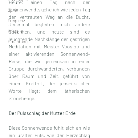
Heute, einen Tag nach der 
Sonnenwende, gehe ich wie jeden Tag 
Spirit
den vertrauten Weg an die Bucht. 
Frequenz
Jedesmal begleiten mich andere 
Kristalle
Gedanken, und heute sind es 
leuchtende Nachklänge der gestrigen 
Ernährung
Meditation mit Meister Voosloo und 
einer aktivierenden Sonnenwend-
Reise, die wir gemeinsam in einer 
Gruppe durchwanderten, verbunden 
über Raum und Zeit, geführt von 
einem Kraftort, der jenseits aller 
Worte liegt: dem ätherischen 
Stonehenge.
Der Pulsschlag der Mutter Erde
Diese Sonnenwende fühlt sich an wie 
ein uralter Puls, wie der Herzschlag 