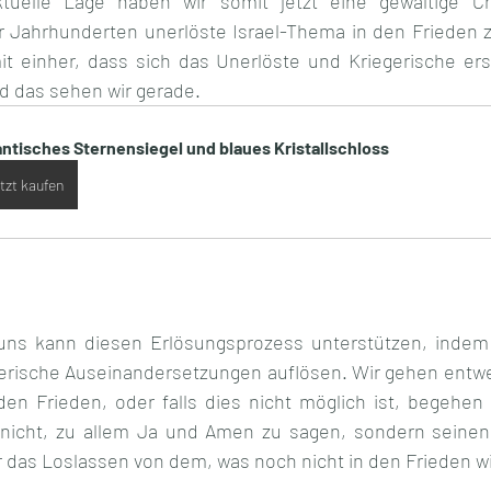
tuelle Lage haben wir somit jetzt eine gewaltige Ch
 Jahrhunderten unerlöste Israel-Thema in den Frieden zu
 einher, dass sich das Unerlöste und Kriegerische erst 
nd das sehen wir gerade.  
antisches Sternensiegel und blaues Kristallschloss
tzt kaufen
uns kann diesen Erlösungsprozess unterstützen, indem 
terische Auseinandersetzungen auflösen. Wir gehen entw
en Frieden, oder falls dies nicht möglich ist, begehen w
ßt nicht, zu allem Ja und Amen zu sagen, sondern seine
 das Loslassen von dem, was noch nicht in den Frieden wil