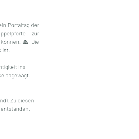
in Portaltag der 
pelpforte  zur 
 können. 🙏 Die 
 ist.
igkeit ins 
se abgewägt. 
nd). Zu diesen 
 entstanden. 