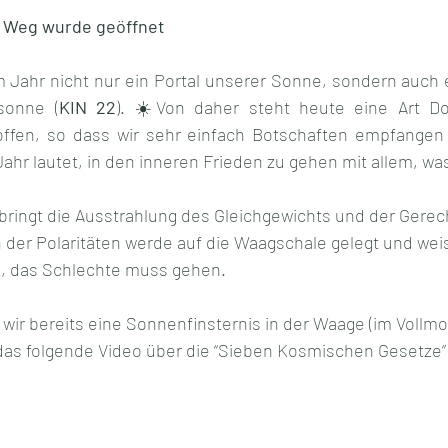
n Weg wurde geöffnet
em Jahr nicht nur ein Portal unserer Sonne, sondern auch e
lsonne (
KIN 22
). ☀️Von daher steht heute eine Art Dop
 offen, so dass wir sehr einfach Botschaften empfangen
ahr lautet, in den inneren Frieden zu gehen mit allem, was
ringt die Ausstrahlung des Gleichgewichts und der Gerecht
n der Polaritäten werde auf die Waagschale gelegt und wei
n, das Schlechte muss gehen.
wir bereits eine Sonnenfinsternis in der Waage (im Vollmo
 das folgende Video über die “Sieben Kosmischen Gesetze”