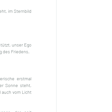
t, im Sternbild 
ützt, unser Ego 
ng des Friedens. 
rische erstmal 
er Sonne steht, 
 auch vom Licht 