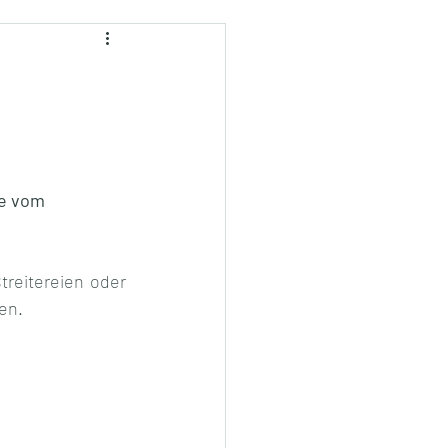
te vom 
reitereien oder 
en. 