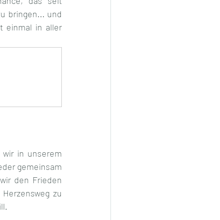
ance, das seit 
 bringen... und 
einmal in aller 
wir in unserem 
eder gemeinsam 
ir den Frieden  
n Herzensweg zu 
l. 