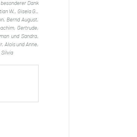
n besonderer Dank 
an W., Gisela G., 
on, Bernd August, 
achim, Gertrude, 
oman und Sandra, 
, Alois und Anne, 
 Silvia