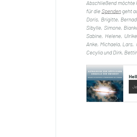
Abschließend möchte ic
für die 
Spenden
 geht a
Doris, Brigitte, Berna
Sibylle, Simone, Biank
Sabine, Helene, Ulrik
Anke, Michaela, Lars,  
Cecylia und Dirk, Betti
Hei
Je