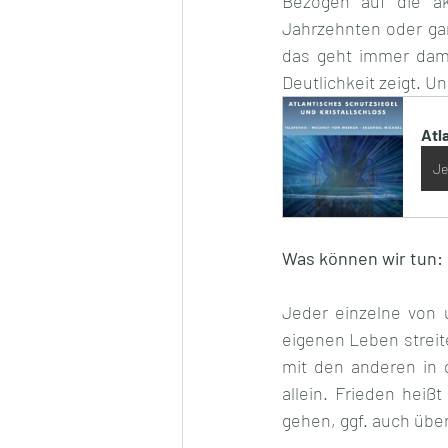
Bezogen auf die ak
Jahrzehnten oder gar
das geht immer damit
Deutlichkeit zeigt. U
Atl
Je
Was können wir tun:
Jeder einzelne von 
eigenen Leben strei
mit den anderen in d
allein. Frieden hei
gehen, ggf. auch über