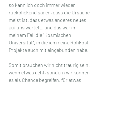
so kann ich doch immer wieder 
rückblickend sagen, dass die Ursache 
meist ist, dass etwas anderes neues 
auf uns wartet... und das war in 
meinem Fall die "Kosmischen 
Universität", in die ich meine Rohkost-
Projekte auch mit eingebunden habe. 
Somit brauchen wir nicht traurig sein, 
wenn etwas geht, sondern wir können 
es als Chance begreifen, für etwas 
Neues, dass jetzt viel besser zu uns 
passt. In dem Sinne wünsche ich euch 
allen einen schönen 2. Weihnachtstag 
mit viel Inspiration für Neue Wege.