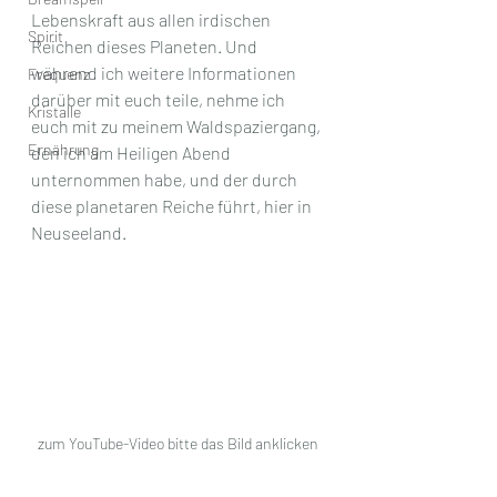
Lebenskraft aus allen irdischen 
Spirit
Reichen dieses Planeten. Und 
während ich weitere Informationen 
Frequenz
darüber mit euch teile, nehme ich 
Kristalle
euch mit zu meinem Waldspaziergang, 
Ernährung
den ich am Heiligen Abend 
unternommen habe, und der durch 
diese planetaren Reiche führt, hier in 
Neuseeland.
zum YouTube-Video bitte das Bild anklicken