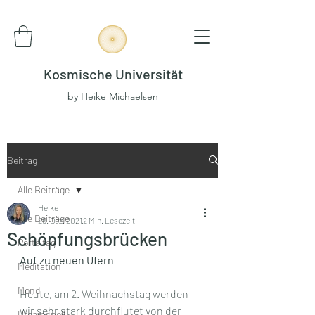
Kosmische Universität
by Heike Michaelsen
Beitrag
Alle Beiträge
Heike
Alle Beiträge
26. Dez. 2021
2 Min. Lesezeit
Schöpfungsbrücken
Portaltag
Auf zu neuen Ufern
Meditation
Mond
Heute, am 2. Weihnachstag werden 
wir sehr stark durchflutet von der 
Dreamspell