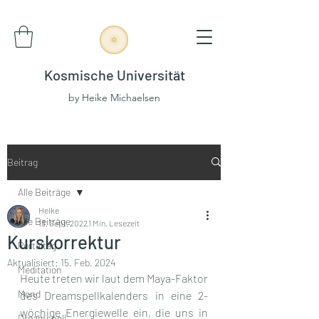
Kosmische Universität
by Heike Michaelsen
Beitrag
Alle Beiträge
Heike
Alle Beiträge
13. Sept. 2022
1 Min. Lesezeit
Kurskorrektur
Portaltag
Aktualisiert:
15. Feb. 2024
Meditation
Heute treten wir laut dem Maya-Faktor 
Mond
des Dreamspellkalenders in eine 2-
wöchige Energiewelle ein, die uns in 
Dreamspell