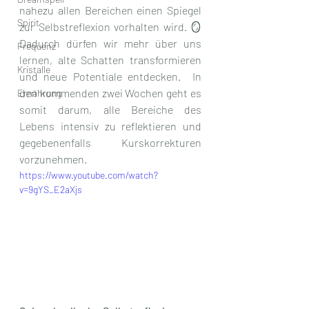
nahezu allen Bereichen einen Spiegel 
Spirit
zur Selbstreflexion vorhalten wird. 🪞 
Dadurch dürfen wir mehr über uns 
Frequenz
lernen, alte Schatten transformieren 
Kristalle
und neue Potentiale entdecken.  In 
den kommenden zwei Wochen geht es 
Ernährung
somit darum, alle Bereiche des 
Lebens intensiv zu reflektieren und 
gegebenenfalls Kurskorrekturen 
vorzunehmen.
https://www.youtube.com/watch?
v=9gYS_E2aXjs