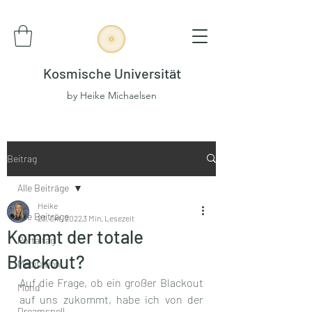
Kosmische Universität
by Heike Michaelsen
Beitrag
Alle Beiträge
Heike
Alle Beiträge
23. Okt. 2022
3 Min. Lesezeit
Kommt der totale
Portaltag
Blackout?
Meditation
Auf die Frage, ob ein großer Blackout 
Mond
auf uns zukommt, habe ich von der 
Dreamspell