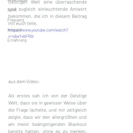
Geistigen Welt eine überraschende 
und zugleich einleuchtende Antwort 
Spirit
bekommen, die ich in diesem Beitrag 
Frequenz
mit euch teile. 
Kristalle
https://www.youtube.com/watch?
v=oibeYxbFRbI
Ernährung
aus dem Video: 
Als erstes sah ich von der Geistige 
Welt, dass sie in gewisser Weise über 
die Frage lächelte, und mir zeitgleich 
zeigte, dass wir den allergrößten und 
am meist beängstigenden Blackout 
bereits hatten, ohne es zu merken. 