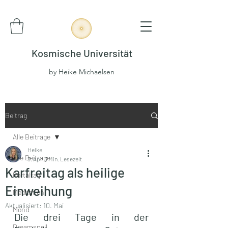
Kosmische Universität
by Heike Michaelsen
Beitrag
Alle Beiträge
Heike
Alle Beiträge
3. Apr.
3 Min. Lesezeit
Karfreitag als heilige
Portaltag
Einweihung
Meditation
Aktualisiert:
10. Mai
Mond
Die drei Tage in der 
Dreamspell