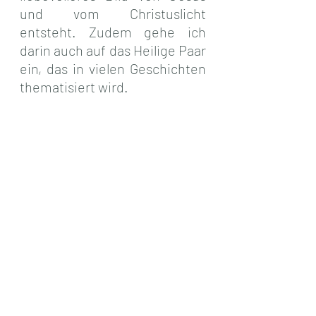
und vom Christuslicht 
entsteht. Zudem gehe ich 
darin auch auf das Heilige Paar 
ein, das in vielen Geschichten 
thematisiert wird. 
Von Herzen wünsche ich dir 
wundervolle, friedvolle 
Ostertage. 
Möge das Licht in dir neu 
geboren werden.
Begegnungen mit Jesus 
und Maria Magdalena