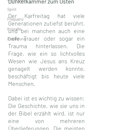
Dunkelkammer zum Osten
Spirit
Der Karfreitag hat viele 
Frequenz
Generationen zutiefst berührt, 
Kristalle
und bei manchen auch eine 
tiefe Trauer oder sogar ein 
Ernährung
Trauma hinterlassen. Die 
Frage, wie ein so lichtvolles 
Wesen wie Jesus ans Kreuz 
genagelt werden konnte, 
beschäftigt bis heute viele 
Menschen.
Dabei ist es wichtig zu wissen: 
Die Geschichte, wie sie uns in 
der Bibel erzählt wird, ist nur 
eine von mehreren 
Überlieferungen. Die meisten 