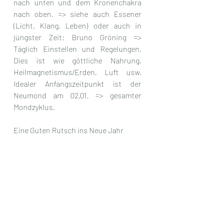
nach unten und dem Kronenchakra 
nach oben. => siehe auch Essener 
(Licht, Klang, Leben) oder auch in 
jüngster Zeit: Bruno Gröning => 
Täglich Einstellen und Regelungen. 
Dies ist wie göttliche Nahrung. 
Heilmagnetismus/Erden, Luft usw. 
Idealer Anfangszeitpunkt ist der 
Neumond am 02.01. => gesamter 
Mondzyklus.
Eine Guten Rutsch ins Neue Jahr 
wünscht von Herzen, Heike 
Michaelsen