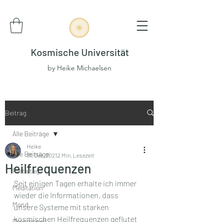
Kosmische Universität
by Heike Michaelsen
Beitrag
Alle Beiträge
Heike
Alle Beiträge
31. Dez. 2021
2 Min. Lesezeit
Heilfrequenzen
Portaltag
Seit einigen Tagen erhalte ich immer 
Meditation
wieder die Informationen, dass 
Mond
unsere Systeme mit starken 
kosmischen Heilfrequenzen geflutet 
Dreamspell