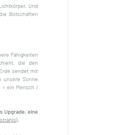
chtkörper. Und 
ie Botschaften 
ere Fähigkeiten 
hieht, die den 
Erde sendet mit 
h unsere Sonne 
 = ein Mensch / 
s Upgrade, eine 
strahls
)
. 