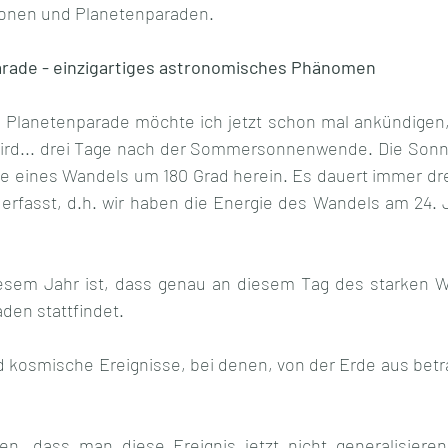
onen und Planetenparaden.
rade - einzigartiges astronomisches Phänomen
Planetenparade möchte ich jetzt schon mal ankündigen, 
wird... drei Tage nach der Sommersonnenwende. Die Sonn
ie eines Wandels um 180 Grad herein. Es dauert immer dre
 erfasst, d.h. wir haben die Energie des Wandels am 24. J
esem Jahr ist, dass genau an diesem Tag des starken Wa
den stattfindet. 
 kosmische Ereignisse, bei denen, von der Erde aus betra
, dass man diese Ereignis jetzt nicht generalisieren 