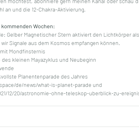
en möchtest, abonniere gern meinen Kanal oder schau di
l an und die 12-Chakra-Aktivierung.
er kommenden Wochen:
le: Gelber Magnetischer Stern aktiviert den Lichtkörper als
r wir Signale aus dem Kosmos empfangen können.
 mit Mondfinsternis
de des kleinen Mayazyklus und Neubeginn
nwende
kvollste Planentenparade des Jahres
k.space/de/news/what-is-planet-parade und
021/12/20/astronomie-ohne-teleskop-uberblick-zu-ereigni