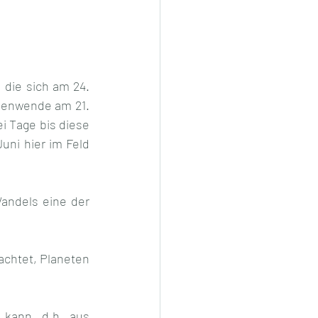
die sich am 24. 
enwende am 21. 
i Tage bis diese 
uni hier im Feld 
ndels eine der 
chtet, Planeten 
kann, d.h. aus 