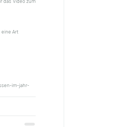
r das Video zum 
 eine Art 
ssen-im-jahr-