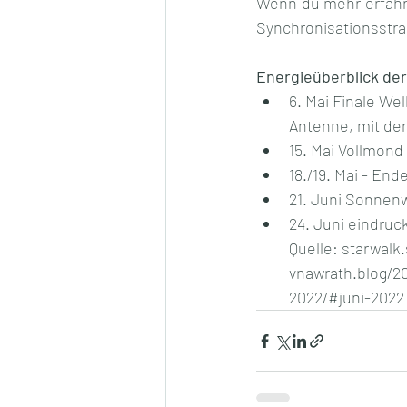
Wenn du mehr erfahr
Synchronisationsstrah
Energieüberblick d
6. Mai Finale Wel
Antenne, mit de
15. Mai Vollmond
18./19. Mai - En
21. Juni Sonne
24. Juni eindruc
Quelle: starwal
vnawrath.blog/2
2022/#juni-2022