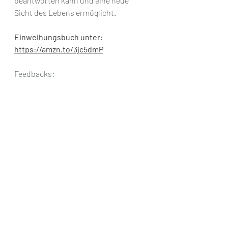
be­­ant­worten kann und eine neue 
Sicht des Lebens ermöglicht.
Einweihungsbuch unter: 
https://amzn.to/3jc5dmP
Feedbacks:
Liebe Heike, mein Leben hat mich vor 
4 Wochen zu deinem Kanal gebracht. 
Mit dem Video von gestern hatte ich 
ein dé ja vu. Im Jahr 2000 erlebte ich 
durch Familienstellen eine 
Nahtoderfahrung. Nach dem 
Zurückkommen habe ich mein 
bisheriges Leben auch 
zurückgelassen. Die letzten 20 Jahre 
erlebte ich grosse Prüfungen 
(Einweihungen) welche ich bestanden 