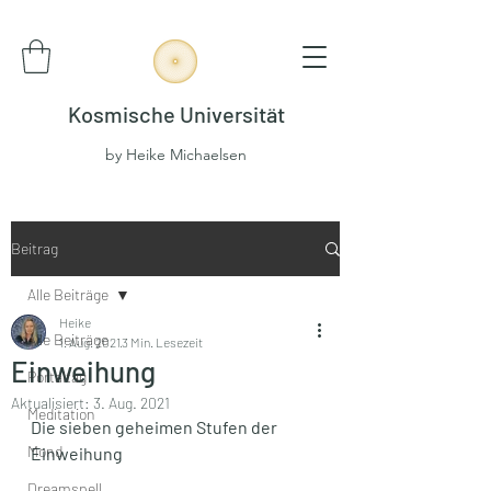
Kosmische Universität
by Heike Michaelsen
Beitrag
Alle Beiträge
Heike
Alle Beiträge
1. Aug. 2021
3 Min. Lesezeit
Einweihung
Portaltag
Aktualisiert:
3. Aug. 2021
Meditation
Die sieben geheimen Stufen der 
Mond
Einweihung
Dreamspell