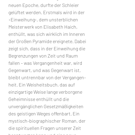
neuen Epo­che, durfte der Schleier 
gelüftet werden. Erstmals wird in der 
›Ein­­weihung‹, dem unsterblichen 
Meisterwerk von Elisabeth Haich, 
enthüllt, was sich wirklich im Inneren 
der Großen Pyra­mi­de er­eig­ne­te. Dabei 
zeigt sich, dass in der Einweihung die 
Be­gren­­zun­­­gen von Zeit und Raum 
fallen – was Vergangenheit war, wird 
Ge­gen­wart, und was Gegenwart ist, 
bleibt untrennbar von der Vergangen­
heit. Ein Weisheitsbuch, das auf 
einzigarti­ge Weise lange verborgene 
Geheimnisse enthüllt und die 
unvergänglichen Ge­setz­mäßigkei­ten 
des geistigen Weges offenbart. Ein 
mystisch-biographischer Roman, der 
die spirituellen Fragen unserer Zeit 