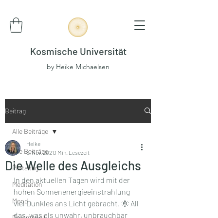
Kosmische Universität
by Heike Michaelsen
Beitrag
Alle Beiträge
Heike
Alle Beiträge
6. Nov. 2021
1 Min. Lesezeit
Die Welle des Ausgleichs
Portaltag
In den aktuellen Tagen wird mit der 
Meditation
hohen Sonnenenergieeinstrahlung 
Mond
viel Dunkles ans Licht gebracht. 🌞 All 
das, was als unwahr, unbrauchbar 
Dreamspell