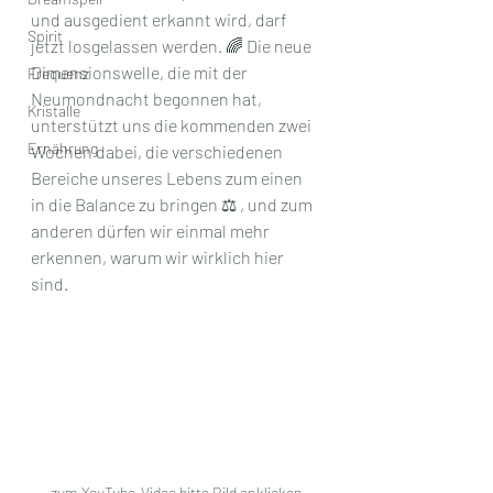
und ausgedient erkannt wird, darf 
Spirit
jetzt losgelassen werden. 🌈 Die neue 
Dimensionswelle, die mit der 
Frequenz
Neumondnacht begonnen hat, 
Kristalle
unterstützt uns die kommenden zwei 
Ernährung
Wochen dabei, die verschiedenen 
Bereiche unseres Lebens zum einen 
in die Balance zu bringen ⚖️ , und zum 
anderen dürfen wir einmal mehr 
erkennen, warum wir wirklich hier 
sind. 
zum YouTube-Video bitte Bild anklicken