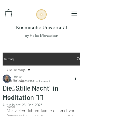
Kosmische Universität
by Heike Michaelsen
Beitrag
Alle Beiträge
Heike
Alle Beiträge
23. Dez. 2023
5 Min. Lesezeit
Die "Stille Nacht" in
Portaltag
Meditation 🧘‍♂️
Meditation
Aktualisiert:
28. Dez. 2023
Mond
Vor vielen Jahren kam es einmal vor, 
Dreamspell