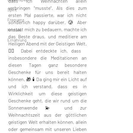
dass ich Weihnachten allein 
verbringen "musste". Als dies zum 
Spirit
ersten Mal passierte, war ich nicht 
Frequenz
sonderlich happy darüber. 🥲 Aber 
anstatt mich zu bedauern, machte ich 
Kristalle
das Beste draus, und meditiere am 
Ernährung
Heiligen Abend mit der Geistigen Welt. 
🧘‍♂️ Dabei entdeckte ich, dass 
insbesondere die Meditationen an 
diesen Tagen ganz besondere 
Geschenke für uns bereit halten 
können. 🎁 🕯️ Da ging mir ein Licht auf 
und ich verstand, dass es in 
Wirklichkeit um diese geistigen 
Geschenke geht, die wir rund um die 
Sonnenwende 💫 und zur 
Weihnachtszeit aus der göttlichen 
geistigen Welt erhalten können, 
allein 
oder gemeinsam mit unseren Lieben 