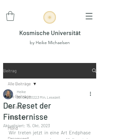
Kosmische Universität
by Heike Michaelsen
Beitrag
Alle Beiträge
Heike
Alle Beiträge
30. Okt. 2022
3 Min. Lesezeit
Der Reset der
Portaltag
Finsternisse
Meditation
Aktualisiert:
15. Okt. 2023
Mond
Wir treten jetzt in eine Art Endphase 
Dreamspell