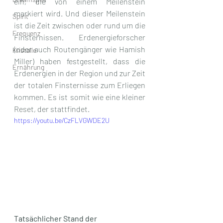
ein, die von einem Meilenstein 
markiert wird. Und dieser Meilenstein 
Spirit
ist die Zeit zwischen oder rund um die 
Frequenz
Finsternissen. Erdenergieforscher 
(oder auch Routengänger wie Hamish 
Kristalle
Miller) haben festgestellt, dass die 
Ernährung
Erdenergien in der Region und zur Zeit 
der totalen Finsternisse zum Erliegen 
kommen. Es ist somit wie eine kleiner 
Reset, der stattfindet. 
https://youtu.be/CzFLVGWDE2U
Tatsächlicher Stand der 