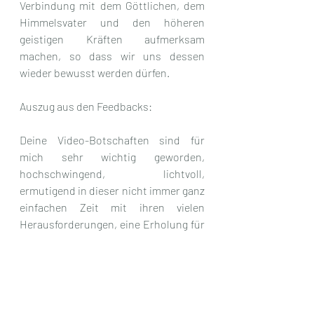
Verbindung mit dem Göttlichen, dem 
Himmelsvater und den höheren 
geistigen Kräften aufmerksam 
machen, so dass wir uns dessen 
wieder bewusst werden dürfen.
Auszug aus den Feedbacks:
Deine Video-Botschaften sind für 
mich sehr wichtig geworden, 
hochschwingend, lichtvoll, 
ermutigend in dieser nicht immer ganz 
einfachen Zeit mit ihren vielen 
Herausforderungen, eine Erholung für 
das Auge mit den wundervollen 
Naturaufnahmen von Neuseeland, 
und wie ein kleiner starker 
Leuchtturm für mein Herz und meine 
Seele. Da ich selbst medial bin, sehr 