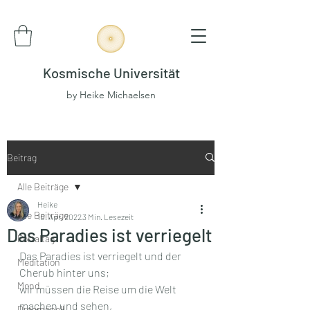
Kosmische Universität
by Heike Michaelsen
Beitrag
Alle Beiträge
Heike
Alle Beiträge
10. Apr. 2022
3 Min. Lesezeit
Das Paradies ist verriegelt
Portaltag
Das Paradies ist verriegelt und der 
Meditation
Cherub hinter uns;
Mond
wir müssen die Reise um die Welt 
machen und sehen,
Dreamspell