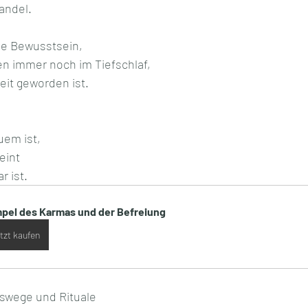
andel.
e Bewusstsein,
len immer noch im Tiefschlaf,
it geworden ist.
em ist,
eint 
r ist.
pel des Karmas und der Befreiung
tzt kaufen
gswege und Rituale