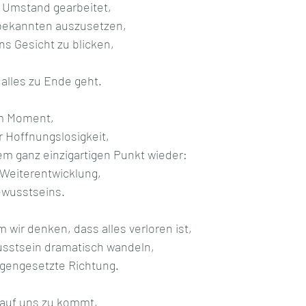
 Umstand gearbeitet,
bekannten auszusetzen,
s Gesicht zu blicken,
,
alles zu Ende geht.
em Moment,
r Hoffnungslosigkeit,
em ganz einzigartigen Punkt wieder:
 Weiterentwicklung,
wusstseins.
wir denken, dass alles verloren ist,
usstsein dramatisch wandeln,
egengesetzte Richtung.
t auf uns zu kommt,