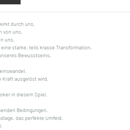
wirkt durch uns, 
n von uns.
on uns,
 eine starke, teils krasse Transformation,
 unseres Bewusstseins.
einswandel, 
n Kraft ausgelöst wird,
Joker in diesem Spiel.
chenden Bedingungen,
ndlage, das perfekte Umfeld,
d,