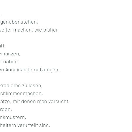
 
egenüber stehen, 
weiter machen, wie bisher,
ft, 
Finanzen,
ituation 
hen Auseinandersetzungen.
 Probleme zu lösen,
schlimmer machen, 
ätze, mit denen man versucht, 
erden,
enkmustern,
heitern verurteilt sind.