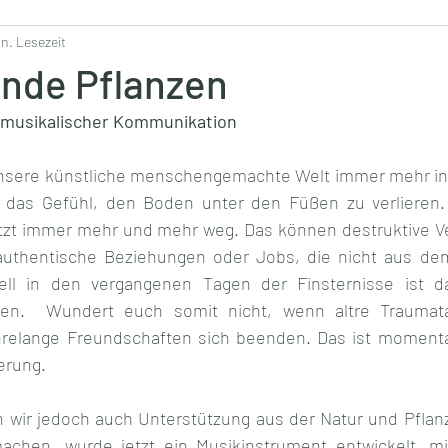
in. Lesezeit
ende Pflanzen
 musikalischer Kommunikation
 unsere künstliche menschengemachte Welt immer mehr in
 das Gefühl, den Boden unter den Füßen zu verlieren. A
t jetzt immer mehr und mehr weg. Das können destruktive V
uthentische Beziehungen oder Jobs, die nicht aus dem
ell in den vergangenen Tagen der Finsternisse ist d
den.  Wundert euch somit nicht, wenn altre Traumat
hrelange Freundschaften sich beenden. Das ist momenta
erung.
 wir jedoch auch Unterstützung aus der Natur und Pflan
achen, wurde jetzt ein Musikinstrument entwickelt, mi