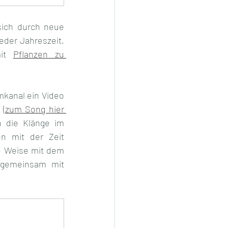
sich durch neue 
Trends aus, wie .z.B. Waldbaden, Kaltduschen oder Kaltbäder in der Natur zu jeder Jahreszeit, 
it 
Pflanzen zu 
kanal ein Video 
 (
zum Song hier 
 die Klänge im 
n mit der Zeit 
e Weise mit dem 
 gemeinsam mit 