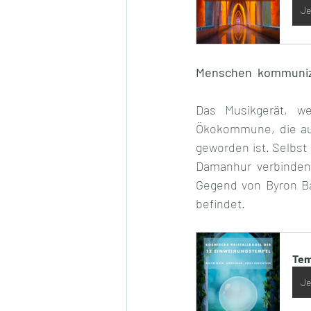
Je
Menschen  kommunizi
Das Musikgerät, w
Ökokommune, die auf
geworden ist. Selbst
Damanhur verbinden, 
Gegend von Byron Bay,
befindet.
Tem
Je