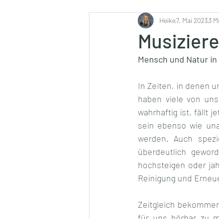
Ernährung
Heike
7. Mai 2023
3 M
Musizier
Mensch und Natur in
In Zeiten, in denen
haben viele von uns
wahrhaftig ist, fäll
sein ebenso wie una
werden. Auch spezi
überdeutlich gewor
hochsteigen oder ja
Reinigung und Erneu
Zeitgleich bekommen
für uns hörbar zu m