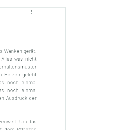
s Wanken gerät, 
lles was nicht 
erhaltensmuster 
 Herzen gelebt 
as noch einmal 
as noch einmal 
n Ausdruck der 
zenwelt. Um das 
t dem Pflanzen 