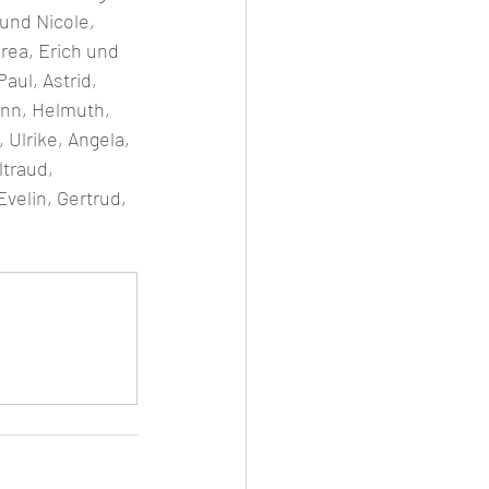
und Nicole, 
rea, Erich und 
aul, Astrid, 
ann, Helmuth, 
 Ulrike, Angela, 
ltraud, 
velin, Gertrud, 