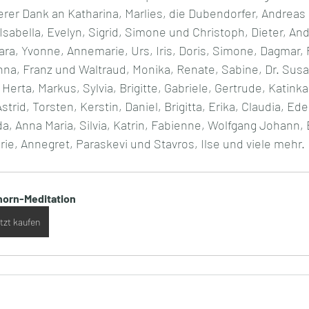
rer Dank an Katharina, Marlies, die Dubendorfer, Andreas 
Isabella, Evelyn, Sigrid, Simone und Christoph, Dieter, And
ara, Yvonne, Annemarie, Urs, Iris, Doris, Simone, Dagmar, P
inna, Franz und Waltraud, Monika, Renate, Sabine, Dr. Sus
 Herta, Markus, Sylvia, Brigitte, Gabriele, Gertrude, Katinka,
strid, Torsten, Kerstin, Daniel, Brigitta, Erika, Claudia, Ede
da, Anna Maria, Silvia, Katrin, Fabienne, Wolfgang Johann, E
arie, Annegret, Paraskevi und Stavros, Ilse und viele mehr.
horn-Meditation
tzt kaufen