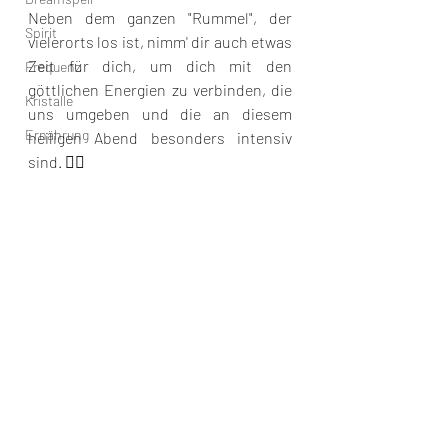
Neben dem ganzen "Rummel", der 
Spirit
vielerorts los ist, nimm' dir auch etwas 
Zeit für dich, um dich mit den 
Frequenz
göttlichen Energien zu verbinden, die 
Kristalle
uns umgeben und die an diesem 
Ernährung
heiligen Abend besonders intensiv 
sind. 🧘‍♀️ 