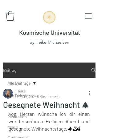
Kosmische Universität
by Heike Michaelsen
Beitrag
Alle Beiträge
Heike
Alle Beiträge
24. Dez. 2024
5 Min. Lesezeit
Gesegnete Weihnacht 🎄
Portaltag
Von Herzen wünsche ich dir einen 
Meditation
wunderschönen Heiligen Abend und 
Mond
gesegnete Weihnachtstage. 🎄🎁🕯️ 
Dreamspell