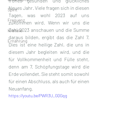
frohes gesunden und glückliches 
Neues Jahr. Viele fragen sich in diesen 
Spirit
Tagen, was wohl 2023 auf uns 
Frequenz
zukommen wird. Wenn wir uns die 
Zahl 2023 anschauen und die Summe 
Kristalle
daraus bilden, ergibt das die Zahl 7. 
Ernährung
Dies ist eine heilige Zahl, die uns in 
diesem Jahr begleiten wird, und die 
für Vollkommenheit und Fülle steht, 
denn am 7. Schöpfungstage wird die 
Erde vollendet. Sie steht somit sowohl 
für einen Abschluss, als auch für einen 
Neuanfang.
https://youtu.be/PWR3U_GQGqg