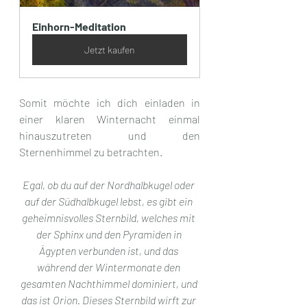
Einhorn-Meditation
Jetzt kaufen
Somit möchte ich dich einladen in 
einer klaren Winternacht einmal 
hinauszutreten und den 
Sternenhimmel zu betrachten.
Egal, ob du auf der Nordhalbkugel oder 
auf der Südhalbkugel lebst, es gibt ein 
geheimnisvolles Sternbild, welches mit 
der Sphinx und den Pyramiden in 
Ägypten verbunden ist, und das 
während der Wintermonate den 
gesamten Nachthimmel dominiert, und 
das ist Orion. Dieses Sternbild wirft zur 