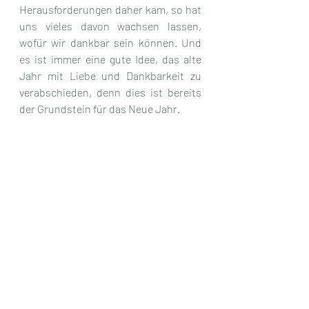
Herausforderungen daher kam, so hat 
uns vieles davon wachsen lassen, 
wofür wir dankbar sein können. Und 
es ist immer eine gute Idee, das alte 
Jahr mit Liebe und Dankbarkeit zu 
verabschieden, denn dies ist bereits 
der Grundstein für das Neue Jahr.
DANKE
Zum Abschluss möchte ich mich bei 
euch allen bedanken, für euer hiersein 
und eure wundervolle Energie, die 
immer wieder in den Kommentaren 
zum Ausdruck kommt. Auch danke ich 
für die wundervollen Geschenke, die 
mich in der Weihnachtszeit in Form 
von Spenden erreicht haben.