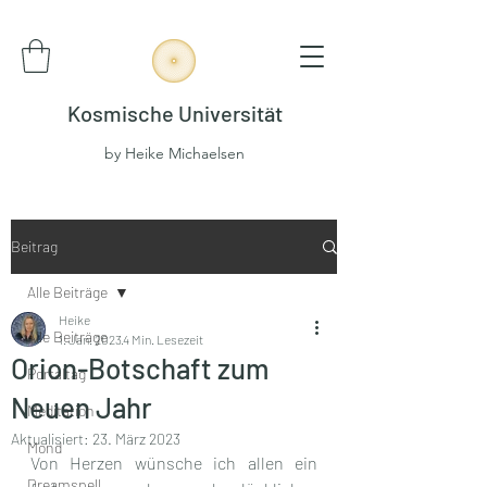
Kosmische Universität
by Heike Michaelsen
Beitrag
Alle Beiträge
Heike
Alle Beiträge
1. Jan. 2023
4 Min. Lesezeit
Orion-Botschaft zum
Portaltag
Neuen Jahr
Meditation
Aktualisiert:
23. März 2023
Mond
Von Herzen wünsche ich allen ein 
Dreamspell