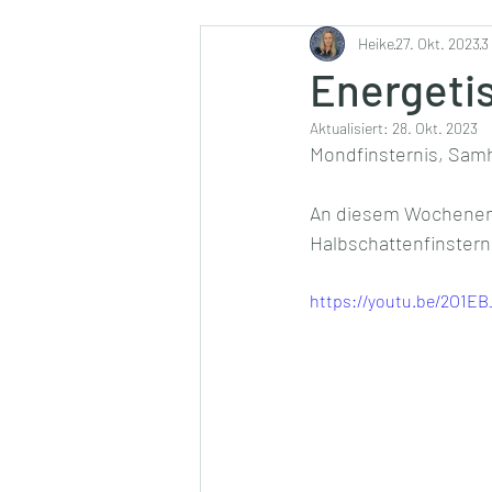
Ernährung
Heike
27. Okt. 2023
3
Energeti
Aktualisiert:
28. Okt. 2023
Mondfinsternis, Samh
An diesem Wochenende
Halbschattenfinsterni
https://youtu.be/2O1E