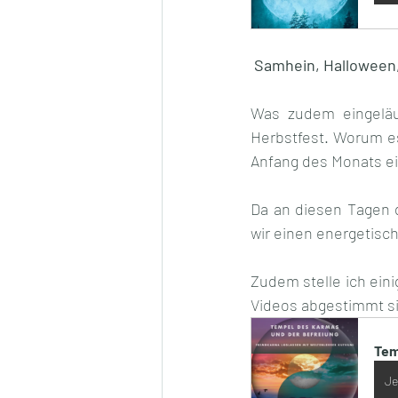
 Samhein, Halloween,
Was zudem eingeläut
Herbstfest. Worum es
Anfang des Monats ei
Da an diesen Tagen d
wir einen energetisc
Zudem stelle ich eini
Videos abgestimmt s
Tem
Je