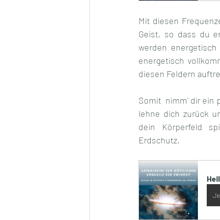
Mit diesen Frequenze
Geist, so dass du e
werden energetisch 
energetisch vollkom
diesen Feldern auftr
Somit  nimm' dir ein 
lehne dich zurück u
dein Körperfeld sp
Erdschutz.
Hei
Je