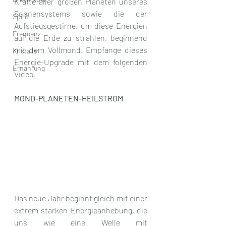
Kräfte aller großen Planeten unseres 
Sonnensystems sowie die der 
Spirit
Aufstiegsgestirne, um diese Energien 
Frequenz
auf die Erde zu strahlen, beginnend 
mit dem Vollmond. Empfange dieses 
Kristalle
Energie-Upgrade mit dem folgenden 
Ernährung
Video.
MOND-PLANETEN-HEILSTROM
Das neue Jahr beginnt gleich mit einer 
extrem starken Energieanhebung, die 
uns wie eine Welle mit 