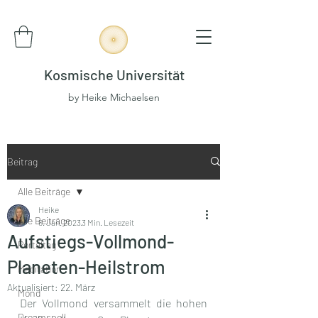
Kosmische Universität
by Heike Michaelsen
Beitrag
Alle Beiträge
Heike
Alle Beiträge
6. Jan. 2023
3 Min. Lesezeit
Aufstiegs-Vollmond-
Portaltag
Planeten-Heilstrom
Meditation
Aktualisiert:
22. März
Mond
Der Vollmond versammelt die hohen 
Dreamspell