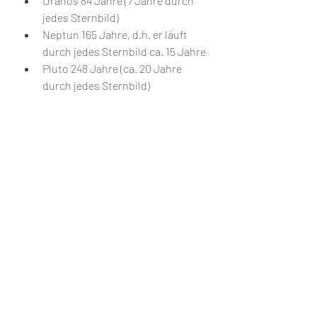
Uranos 84 Jahre (7 Jahre durch 
jedes Sternbild)
Neptun 165 Jahre, d.h. er läuft 
durch jedes Sternbild ca. 15 Jahre
Pluto 248 Jahre (ca. 20 Jahre 
durch jedes Sternbild)
Aufstiegsplanet NEPTUN
Neptun ist ein sehr spiritueller und 
transzendenter Planet, der in einigen 
Channelings auch als Aufstiegsplanet 
bezeichnet wird. Der Begriff 
Aufstiegsplanet, manchmal auch 
„Planeten des Aufstiegs“ oder 
„spirituelle Aufstiegsplaneten“ wird in 
der esoterischen und spirituellen 
Astrologie auch für Pluto, manchmal 