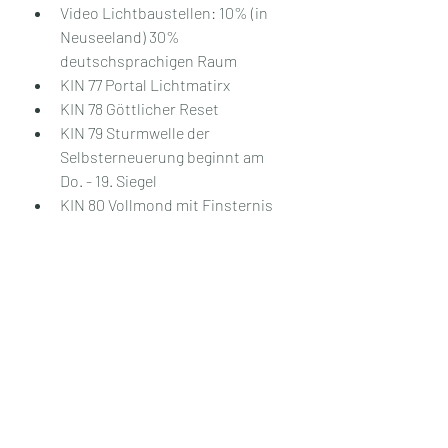
Video Lichtbaustellen: 10% (in 
Neuseeland) 30% 
deutschsprachigen Raum
KIN 77 Portal Lichtmatirx
KIN 78 Göttlicher Reset
KIN 79 Sturmwelle der 
Selbsterneuerung beginnt am 
Do. - 19. Siegel
KIN 80 Vollmond mit Finsternis
Wenn ihr in Resonanz damit geht, 
hinterlasse gerne einen Kommentar.
Aktuelle Beiträge
Alle ansehen