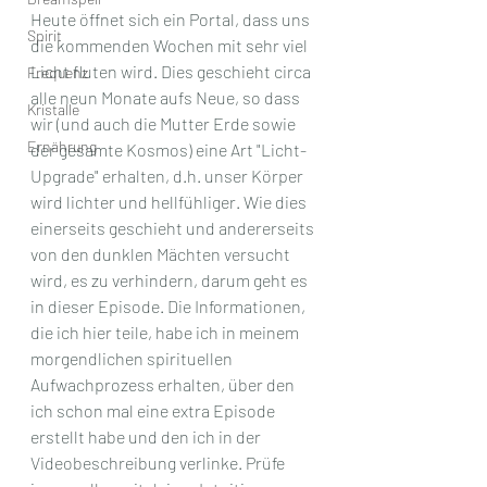
Heute öffnet sich ein Portal, dass uns 
Spirit
die kommenden Wochen mit sehr viel 
Licht fluten wird. Dies geschieht circa 
Frequenz
alle neun Monate aufs Neue, so dass 
Kristalle
wir (und auch die Mutter Erde sowie 
Ernährung
der gesamte Kosmos) eine Art "Licht-
Upgrade" erhalten, d.h. unser Körper 
wird lichter und hellfühliger. Wie dies 
einerseits geschieht und andererseits 
von den dunklen Mächten versucht 
wird, es zu verhindern, darum geht es 
in dieser Episode. Die Informationen, 
die ich hier teile, habe ich in meinem 
morgendlichen spirituellen 
Aufwachprozess erhalten, über den 
ich schon mal eine extra Episode 
erstellt habe und den ich in der 
Videobeschreibung verlinke. Prüfe 