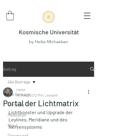
Kosmische Universität
by Heike Michaelsen
Beitrag
Alle Beiträge
Heike
Alle Beiträge
16. Nov. 2021
2 Min. Lesezeit
Portal der Lichtmatrix
Portaltag
Lichtbooster und Upgrade der 
Meditation
Leylines, Meridiane und des 
Mond
Nervensystems
Dreamspell