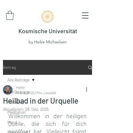
Kosmische Universität
by Heike Michaelsen
Beitrag
Alle Beiträge
Heike
Alle Beiträge
11. Aug. 2025
1 Min. Lesezeit
Heilbad in der Urquelle
Portaltag
Aktualisiert:
28. Dez. 2025
Meditation
Willkommen in der heiligen 
Mond
Quelle, die sich für dich 
geöffnet hat. Vielleicht folgst 
Dreamspell