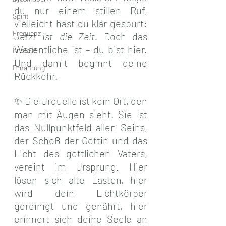
du nur einem stillen Ruf, 
Spirit
vielleicht hast du klar gespürt: 
Frequenz
Jetzt ist die Zeit.
 Doch das 
Wesentliche ist – du bist hier. 
Kristalle
Und damit beginnt deine 
Ernährung
Rückkehr.
✨ Die Urquelle ist kein Ort, den 
man mit Augen sieht. Sie ist 
das Nullpunktfeld allen Seins, 
der Schoß der Göttin und das 
Licht des göttlichen Vaters, 
vereint im Ursprung. Hier 
lösen sich alte Lasten, hier 
wird dein Lichtkörper 
gereinigt und genährt, hier 
erinnert sich deine Seele an 