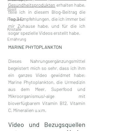
Gesundheitsprodukten
 erhalten habe, 
Spirit
teile ich in diesem Blog-Beitrag die 
Top 3 Empfehlungen, die ich immer bei 
Frequenz
mir Zuhause habe, und für die ich 
Kristalle
sogar spezielle Videos erstellt habe.
Ernährung
MARINE PHYTOPLANKTON
Dieses Nahrungsergänzungsmittel 
begeistert mich so sehr, dass ich ihm 
ein ganzes Video gewidmet habe: 
Marine Phytoplankton, die 
Urmedizin 
aus dem Meer, Superfood und 
Mikroorganismus/-alge mit 
bioverfügbarem Vitamin B12, Vitamin 
C, Mineralien u.v.m.
Video und Bezugsquellen 