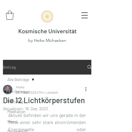
Kosmische Universität
by Heike Michaelsen
Beitrag
Alle Beiträge
Heike
Alle Beiträge
23. März 2023
4 Min. Lesezeit
Die 12 Lichtkörperstufen
Portaltag
Aktualisiert:
18. Dez. 2023
Meditation
Aktuell befinden wir uns gerade in der 
Mond
Mitte einer sehr stark einströmenden 
Energiewelle oder 
Dreamspell