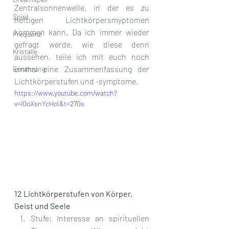
Zentralsonnenwelle, in der es zu 
Spirit
heftigen Lichtkörpersmyptomen 
kommen kann. Da ich immer wieder 
Frequenz
gefragt werde, wie diese denn 
Kristalle
aussehen, teile ich mit euch noch 
einmal eine Zusammenfassung der 
Ernährung
Lichtkörperstufen und -symptome.
https://www.youtube.com/watch?
v=i0oXsnYcHoI&t=270s
12 Lichtkörperstufen von Körper, 
Geist und Seele
Stufe: Interesse an spirituellen 