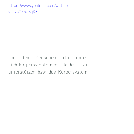
https://www.youtube.com/watch?
v=02kQKbU5qK8
Um den Menschen, der unter 
Lichtkörpersymptomen leidet, zu 
unterstützen bzw. das Körpersystem 
zu  harmonisieren, eignen sich 
insbesondere Meditationen, z.B. die 
Chakra-DNA-Aktivierung oder die 
Mahatma-Chakra-Meditation.