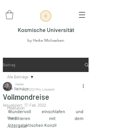
Kosmische Universität
by Heike Michaelsen
Beitrag
Alle Beiträge
Heike
Alle Beiträge
15. Feb. 2022
1 Min. Lesezeit
Vollmondreise
Portaltag
Aktualisiert:
17. Feb. 2022
Meditation
Wundervoll einschlafen und 
Mond
meditieren mit dem 
Intergalaktischen Konzil
Dreamspell