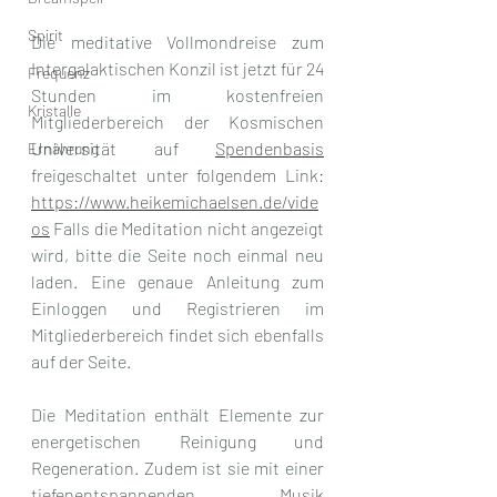
Spirit
Die meditative Vollmondreise zum 
Intergalaktischen Konzil ist jetzt für 24 
Frequenz
Stunden im kostenfreien 
Kristalle
Mitgliederbereich der Kosmischen 
Universität auf 
Spendenbasis
Ernährung
freigeschaltet unter folgendem Link: 
https://www.heikemichaelsen.de/vide
os
 Falls die Meditation nicht angezeigt 
wird, bitte die Seite noch einmal neu 
laden. Eine genaue Anleitung zum 
Einloggen und Registrieren im 
Mitgliederbereich findet sich ebenfalls 
auf der Seite.
Die Meditation enthält Elemente zur 
energetischen Reinigung und 
Regeneration. Zudem ist sie mit einer 
tiefenentspannenden Musik 