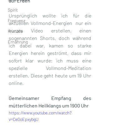
auf Erden
Spirit
Ursprünglich wollte ich für die 
Frequenz
aktuellen Vollmond-Energien  nur ein 
kurzes Video erstellen, einen 
Kristalle
sogenannten Shorts, doch während 
Ernährung
ich dabei war, kamen so starke 
Energien herein geströmt, dass mir 
sofort klar wurde: ich muss eine 
spezielle Vollmond-Meditation 
erstellen. Diese geht heute um 19 Uhr 
online. 
Gemeinsamer Empfang des 
mütterlichen Heilklangs um 1900 Uhr
https://www.youtube.com/watch?
v=CeGoEpxybgU