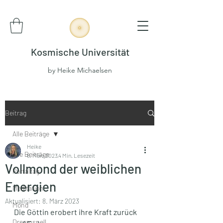
Kosmische Universität
by Heike Michaelsen
Beitrag
Alle Beiträge
Heike
Alle Beiträge
6. März 2023
4 Min. Lesezeit
Vollmond der weiblichen
Portaltag
Energien
Meditation
Aktualisiert:
8. März 2023
Mond
Die Göttin erobert ihre Kraft zurück 
Dreamspell