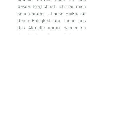
besser Möglich ist  ich freu mich 
sehr darüber . Danke Heike, für 
deine Fähigkeit und Liebe uns 
das Aktuelle immer wieder so 
plausibel und wunderbar zu 
erklären. Ingrid
Liebe Heike,  hab von Herzen ️  
Dank für Dein Sein und Wirken,  
die wundervollen Worte und 
Klangmeditation sind für mich 
sooooo wohltuend und hilfreich. 
Dankeschön .  Alles Liebe und 
Gute Dir und uns allen,  Simone
Herzlichen Dank für diese 
wunderbaren 
Heilklänge...interessant war 
auch, das im Bereich des 3.Auges 
alles kribbelte und nach dem 