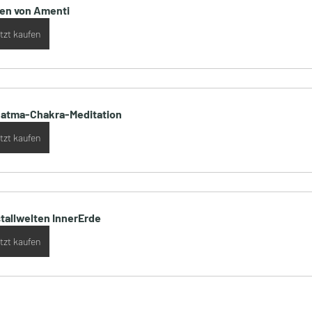
len von Amenti
tzt kaufen
atma-Chakra-Meditation
tzt kaufen
stallwelten InnerErde
tzt kaufen