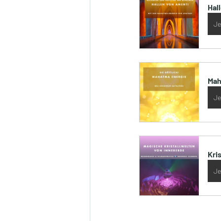
Hal
Je
Mah
Je
Kri
Je