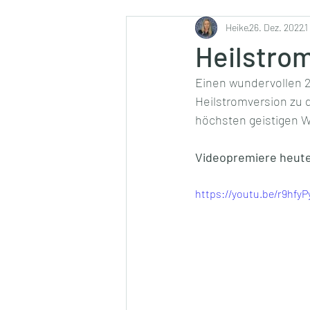
Ernährung
Heike
26. Dez. 2022
1
Heilstro
Einen wundervollen 2
Heilstromversion zu 
höchsten geistigen W
Videopremiere heute
https://youtu.be/r9hfy