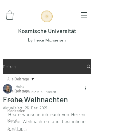
Kosmische Universität
by Heike Michaelsen
Beitrag
Alle Beiträge
Heike
Alle Beiträge
24. Dez. 2021
3 Min. Lesezeit
Frohe Weihnachten
Portaltag
Aktualisiert:
26. Dez. 2021
Meditation
Heute wünsche ich euch von Herzen 
Mond
Frohe Weihnachten und besinnliche 
Festtag. 
Dreamspell