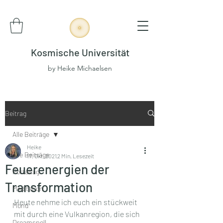
Kosmische Universität
by Heike Michaelsen
Beitrag
Alle Beiträge
Heike
Alle Beiträge
17. Okt. 2021
2 Min. Lesezeit
Feuerenergien der
Portaltag
Transformation
Meditation
Heute nehme ich euch ein stückweit 
Mond
mit durch eine Vulkanregion, die sich 
Dreamspell