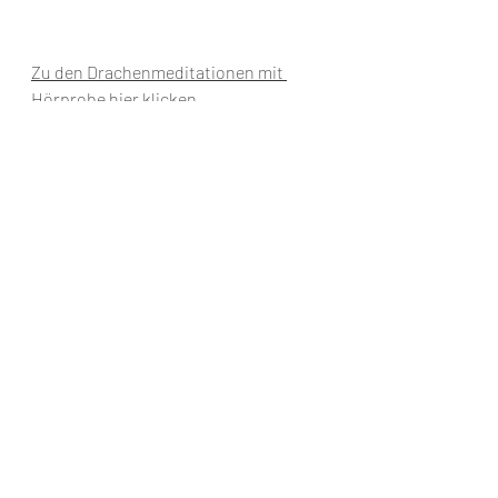
Zu den Drachenmeditationen mit 
Hörprobe hier klicken.
***
Wenn dir die Beiträge gefallen und du 
den Aufbau der Kosmischen Uni 
unterstützen möchtest, findest du 
unter 
Dankesspenden
 weitere Infos. 
Ganz lieben Dank !
'
Aktuelle Beiträge
Alle ansehen