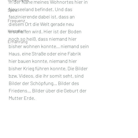
in der Nähe meines Wohnortes hier in 
Neuseeland befindet. Und das 
Spirit
faszinierende dabei ist, dass an 
Frequenz
diesem Ort die Welt gerade neu 
Kristalle
erschaffen wird. Hier ist der Boden 
noch so heiß, dass niemand hier 
Ernährung
bisher wohnen konnte... niemand sein 
Haus, eine Straße oder eine Fabrik 
hier bauen konnte, niemand hier 
bisher Krieg führen konnte. Die Bilder 
bzw. Videos, die ihr somit seht, sind 
Bilder der Schöpfung... Bilder des 
Friedens... Bilder über die Geburt der 
Mutter Erde.