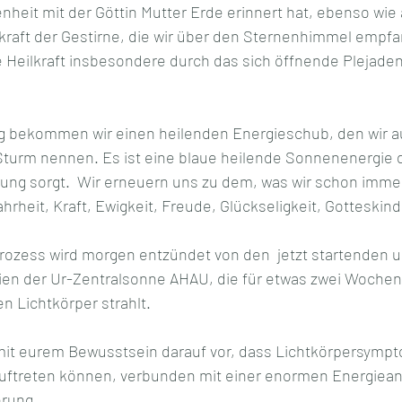
eit mit der Göttin Mutter Erde erinnert hat, ebenso wie a
lkraft der Gestirne, die wir über den Sternenhimmel empf
 Heilkraft insbesondere durch das sich öffnende Plejaden
g bekommen wir einen heilenden Energieschub, den wir a
urm nennen. Es ist eine blaue heilende Sonnenenergie d
rung sorgt.  Wir erneuern uns zu dem, was wir schon immer
hrheit, Kraft, Ewigkeit, Freude, Glückseligkeit, Gotteskind
ozess wird morgen entzündet von den  jetzt startenden u
en der Ur-Zentralsonne AHAU, die für etwas zwei Wochen
 Lichtkörper strahlt. 
mit eurem Bewusstsein darauf vor, dass Lichtkörpersympt
treten können, verbunden mit einer enormen Energiea
rung.