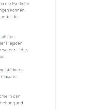
n die Göttliche 
angen können. 
portal der 
uch den 
er Plejaden, 
 waren: Liebe, 
er.
nd stärksten 
 massive 
ome in den 
nhebung und 