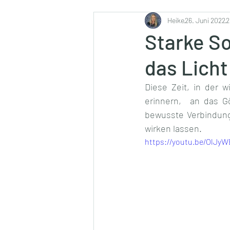
Ernährung
Heike
26. Juni 2022
2
Starke So
das Licht 
Diese Zeit, in der w
erinnern,  an das G
bewusste Verbindung
wirken lassen.
https://youtu.be/OlJy