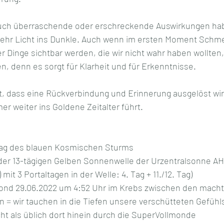
auch überraschende oder erschreckende Auswirkungen ha
ehr Licht ins Dunkle. Auch wenn im ersten Moment Schme
 Dinge sichtbar werden, die wir nicht wahr haben wollten,
, denn es sorgt für Klarheit und für Erkenntnisse.
t, dass eine Rückverbindung und Erinnerung ausgelöst wir
mer weiter ins Goldene Zeitalter führt.
tag des blauen Kosmischen Sturms
der 13-tägigen Gelben Sonnenwelle der Urzentralsonne AHA
 mit 3 Portaltagen in der Welle: 4. Tag + 11./12. Tag)
nd 29.06.2022 um 4:52 Uhr im Krebs zwischen den machtv
= wir tauchen in die Tiefen unsere verschütteten Gefühls
ht als üblich dort hinein durch die SuperVollmonde