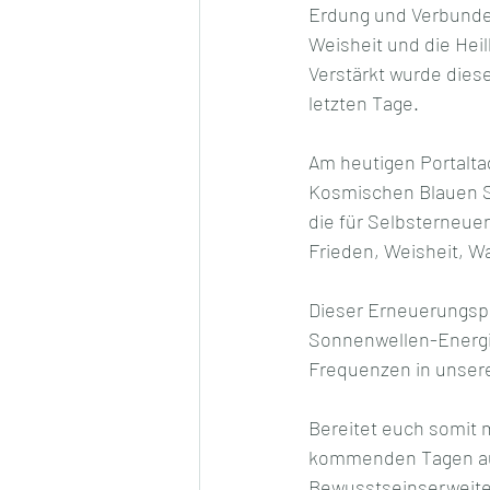
Erdung und Verbundenh
Weisheit und die Hei
Verstärkt wurde diese
letzten Tage.
Am heutigen Portalta
Kosmischen Blauen St
die für Selbsterneue
Frieden, Weisheit, Wa
Dieser Erneuerungspr
Sonnenwellen-Energi
Frequenzen in unseren
Bereitet euch somit 
kommenden Tagen auf
Bewusstseinserweite