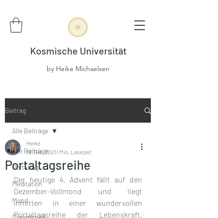
Kosmische Universität
by Heike Michaelsen
Beitrag
Alle Beiträge
Heike
Alle Beiträge
19. Dez. 2021
1 Min. Lesezeit
Portaltagsreihe
Portaltag
Der heutige 4. Advent fällt auf den 
Meditation
Dezember-Vollmond und liegt 
Mond
inmitten in einer wundervollen 
Portaltagsreihe der Lebenskraft. 
Dreamspell