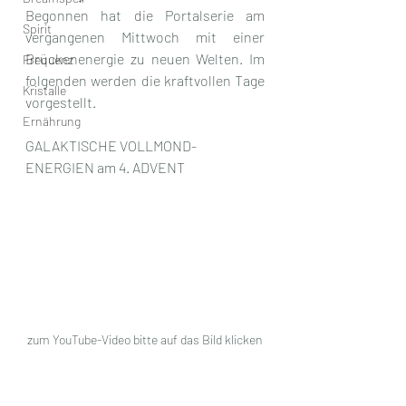
Begonnen hat die Portalserie am 
Spirit
vergangenen Mittwoch mit einer 
Brückenenergie zu neuen Welten. Im 
Frequenz
folgenden werden die kraftvollen Tage  
Kristalle
vorgestellt.
Ernährung
GALAKTISCHE VOLLMOND-
ENERGIEN am 4. ADVENT
zum YouTube-Video bitte auf das Bild klicken